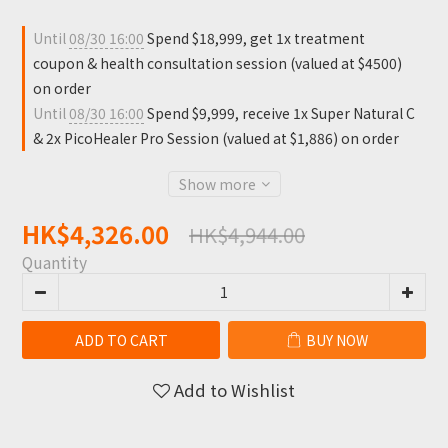
Until
08/30 16:00
Spend $18,999, get 1x treatment
coupon & health consultation session (valued at $4500)
on order
Until
08/30 16:00
Spend $9,999, receive 1x Super Natural C
& 2x PicoHealer Pro Session (valued at $1,886) on order
Show more
HK$4,326.00
HK$4,944.00
Quantity
ADD TO CART
BUY NOW
Add to Wishlist