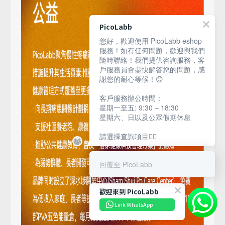
PicoLabb
您好，歡迎使用 PicoLabb eshop
服務！如有任何問題，歡迎與我們
隨時聯絡！我們提供咨詢服務，客
戶服務員會盡快解答您的問題，感
謝您的耐心等候！😊
客戶服務辦公時間：
星期一至五: 9:30 – 18:30
星期六、日以及公眾假期休息
請選擇查詢項目👇🏻
回覆至 PicoLabb
歡迎來到 PicoLabb
Link WhatsApp
BUY NOW