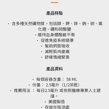
產品特點
· 含多種天然礦物質，包括鎂、鉀、鋅、鈉、硫、氯
化鋰、硼和硫酸鹽
·維持血身體酸鹼平衡
· 促進免疫系統健康
· 幫助鈣質吸收
· 減輕肌肉痠痛
· 舒緩情緒緊張
產品資料
· 每個容器含量： 58 ML
· 份量： 2.5毫升（1/2茶匙）
· 推薦用法 ： 每日2.5毫升 或依照醫療專業人士建
議。
· 美國製造
· 存放在陰涼處