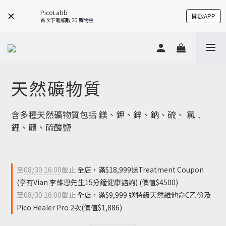
PicoLabb
開啟APP
首次下載領取 20 購物金
天然礦物質
含多種天然礦物質包括 鎂、鉀、鋅、鈉、硫、 氯﹑
鋰、硼、硫酸鹽
至
08/30 16:00
截止
全店，滿$18,999送Treatment Coupon
(享有Vian 李維恩先生15分鐘健康諮詢) (價值$4500)
至
08/30 16:00
截止
全店，滿$9,999 送特級天然維他命C乙份及
Pico Healer Pro 2次(價值$1,886)