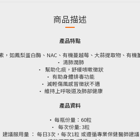
商品描述
產品特點
素，如鳳梨蛋白酶、NAC、有機蔓越莓、大蒜提取物、有機
· 清肺潤肺
· 幫助化痰，舒緩咳嗽徵狀
· 有助身體排毒功能
· 減輕傷風感冒徵狀不適
· 維持上呼吸道及肺部健康
產品資料
·
每瓶份量：60粒
· 每次份量: 3粒
· 建議服用量 ： 每日3次，每次1粒 或遵循專業保健醫師建議