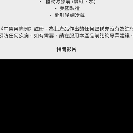
· 植物源膠囊 (纖維、水)
· 美國製造
· 開封後請冷藏
《中醫藥條例》註冊。為此產品作出的任何聲稱亦沒有為進
預防任何疾病。如有需要，請在服用本產品前諮詢專業建議
相關影片