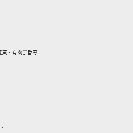
薑黃、有機丁香等
。