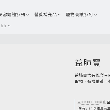
美容健體系列
營養補充品
寵物養護系列
abb
益肺寶
益肺寶含有鳳梨蛋
取物，有機薑黃，
至
08/30 16:00
截止
全
(享有Vian 李維恩先生