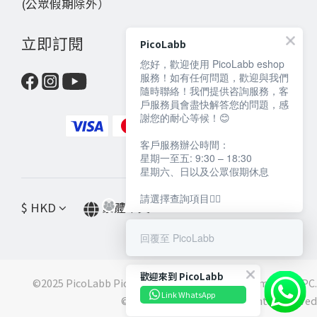
(公眾假期除外）
立即訂閱
PicoLabb
您好，歡迎使用 PicoLabb eshop
服務！如有任何問題，歡迎與我們
隨時聯絡！我們提供咨詢服務，客
戶服務員會盡快解答您的問題，感
謝您的耐心等候！😊
客戶服務辦公時間：
星期一至五: 9:30 – 18:30
星期六、日以及公眾假期休息
請選擇查詢項目👇🏻
$
HKD
繁體中文
回覆至 PicoLabb
歡迎來到 PicoLabb
©2025 PicoLabb PicoLabb is a registered trademark of IPC.
Link WhatsApp
©️2021 IPC Works Ltd. All rights reserved